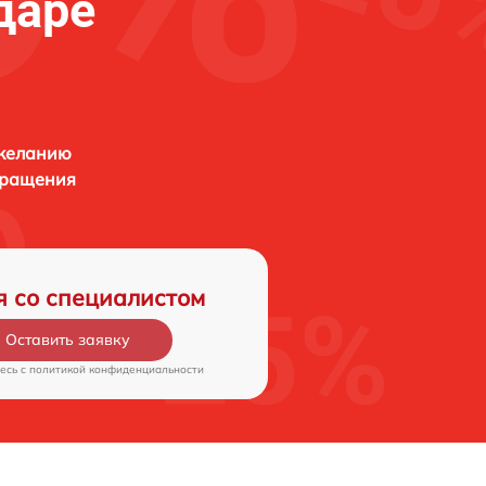
даре
 желанию
бращения
я со специалистом
Оставить заявку
есь c
политикой конфиденциальности