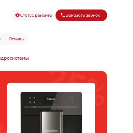
Статус ремонта
Заказать звонок
ы
Отзывы
идросистемы