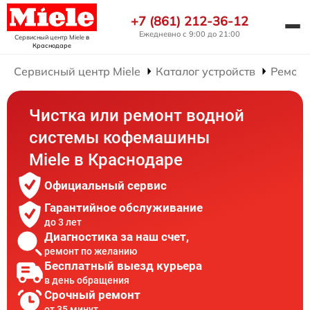
+7 (861) 212-36-12
Ежедневно с 9:00 до 21:00
Сервисный центр Miele
в
Краснодаре
Сервисный центр Miele
Каталог устройств
Ремон
Чистка или ремонт водной
системы кофемашины
Miele в Краснодаре
Официальный сервис
Гарантийное обслуживание
до 3 лет
Диагностика за наш счет,
ремонт по желанию
Бесплатный выезд курьера
в день обращения
Срочный ремонт
от 35 минут