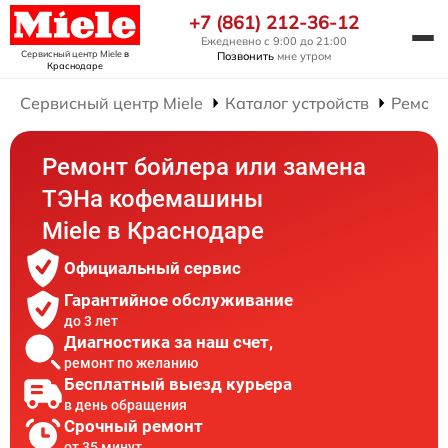
+7 (861) 212-36-12
Ежедневно с 9:00 до 21:00
Сервисный центр Miele
в
Позвонить
мне утром
Краснодаре
Сервисный центр Miele
Каталог устройств
Ремон
Ремонт бойлера или замена
ТЭНа кофемашины
Miele в Краснодаре
Официальный сервис
Гарантийное обслуживание
до 3 лет
Диагностика за наш счет,
ремонт по желанию
Бесплатный выезд курьера
в день обращения
Срочный ремонт
от 35 минут