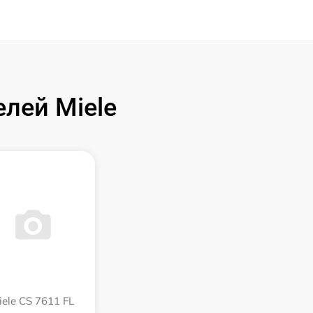
лей Miele
iele CS 7611 FL