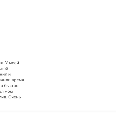
л. У моей
ьной
онил и
ачили время
ер быстро
ал мою
лив. Очень