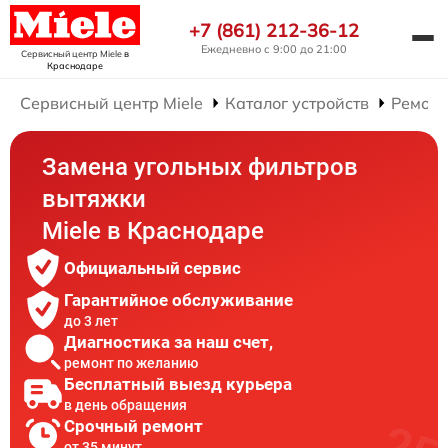
+7 (861) 212-36-12
Ежедневно с 9:00 до 21:00
Сервисный центр Miele
в
Краснодаре
Сервисный центр Miele
Каталог устройств
Ремонт
Замена угольных фильтров
вытяжки
Miele в Краснодаре
Официальный сервис
Гарантийное обслуживание
до 3 лет
Диагностика за наш счет,
ремонт по желанию
Бесплатный выезд курьера
в день обращения
Срочный ремонт
от 35 минут