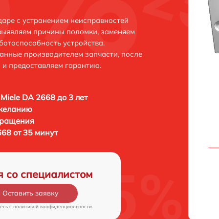
даре с устранением неисправностей
выявляем причины поломки, заменяем
ботоспособность устройства.
анные производителем запчасти, после
 и предоставляем гарантию.
Miele DA 2668 до 3 лет
 желанию
бращения
68 от 35 минут
я со специалистом
Оставить заявку
есь c
политикой конфиденциальности