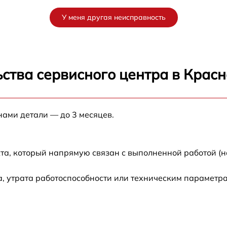
от 60 мин
У меня другая неисправность
8
от 60 мин
от 60 мин
ства сервисного центра в Крас
от 60 мин
нами детали — до 3 месяцев.
от 60 мин
от 60 мин
та, который напрямую связан с выполненной работой (н
от 60 мин
, утрата работоспособности или техническим параметр
от 60 мин