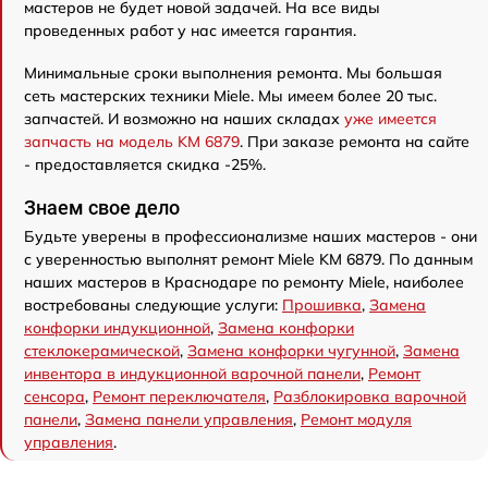
мастеров не будет новой задачей. На все виды
проведенных работ у нас имеется гарантия.
Минимальные сроки выполнения ремонта. Мы большая
сеть мастерских техники Miele. Мы имеем более 20 тыс.
запчастей. И возможно на наших складах
уже имеется
запчасть на модель KM 6879
. При заказе ремонта на сайте
- предоставляется скидка -25%.
Знаем свое дело
Будьте уверены в профессионализме наших мастеров - они
с уверенностью выполнят ремонт Miele KM 6879. По данным
наших мастеров в Краснодаре по ремонту Miele, наиболее
востребованы следующие услуги:
Прошивка
,
Замена
конфорки индукционной
,
Замена конфорки
стеклокерамической
,
Замена конфорки чугунной
,
Замена
инвентора в индукционной варочной панели
,
Ремонт
сенсора
,
Ремонт переключателя
,
Разблокировка варочной
панели
,
Замена панели управления
,
Ремонт модуля
управления
.