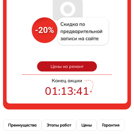
Скидка по
-20%
предварительной
записи на сайте
Цены на ремонт
Конец акции
01:13:40
Преимущества
Этапы работ
Цены
Гарантия
М