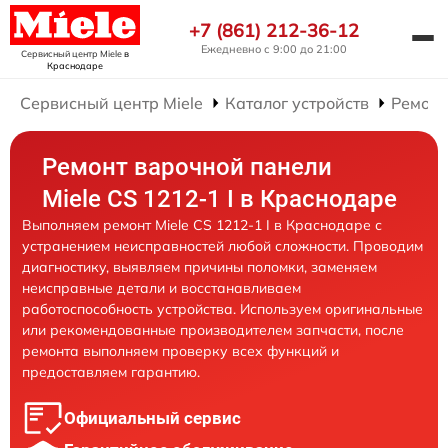
+7 (861) 212-36-12
Ежедневно с 9:00 до 21:00
Сервисный центр Miele
в
Краснодаре
Сервисный центр Miele
Каталог устройств
Ремонт
Ремонт варочной панели
Miele CS 1212-1 I в Краснодаре
Выполняем ремонт Miele CS 1212-1 I в Краснодаре с
устранением неисправностей любой сложности. Проводим
диагностику, выявляем причины поломки, заменяем
неисправные детали и восстанавливаем
работоспособность устройства. Используем оригинальные
или рекомендованные производителем запчасти, после
ремонта выполняем проверку всех функций и
предоставляем гарантию.
Официальный сервис