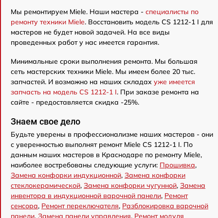
Мы ремонтируем Miele. Наши мастера -
специалисты по
ремонту техники Miele
. Восстановить модель CS 1212-1 I для
мастеров не будет новой задачей. На все виды
проведенных работ у нас имеется гарантия.
Минимальные сроки выполнения ремонта. Мы большая
сеть мастерских техники Miele. Мы имеем более 20 тыс.
запчастей. И возможно на наших складах
уже имеется
запчасть на модель CS 1212-1 I
. При заказе ремонта на
сайте - предоставляется скидка -25%.
Знаем свое дело
Будьте уверены в профессионализме наших мастеров - они
с уверенностью выполнят ремонт Miele CS 1212-1 I. По
данным наших мастеров в Краснодаре по ремонту Miele,
наиболее востребованы следующие услуги:
Прошивка
,
Замена конфорки индукционной
,
Замена конфорки
стеклокерамической
,
Замена конфорки чугунной
,
Замена
инвентора в индукционной варочной панели
,
Ремонт
сенсора
,
Ремонт переключателя
,
Разблокировка варочной
панели
,
Замена панели управления
,
Ремонт модуля