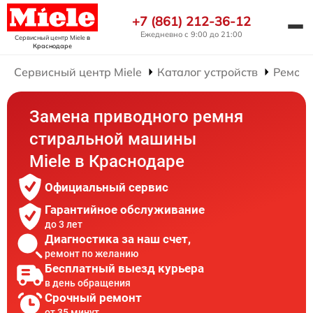
+7 (861) 212-36-12
Ежедневно с 9:00 до 21:00
Сервисный центр Miele
в
Краснодаре
Сервисный центр Miele
Каталог устройств
Ремонт
Замена приводного ремня
стиральной машины
Miele в Краснодаре
Официальный сервис
Гарантийное обслуживание
до 3 лет
Диагностика за наш счет,
ремонт по желанию
Бесплатный выезд курьера
в день обращения
Срочный ремонт
от 35 минут