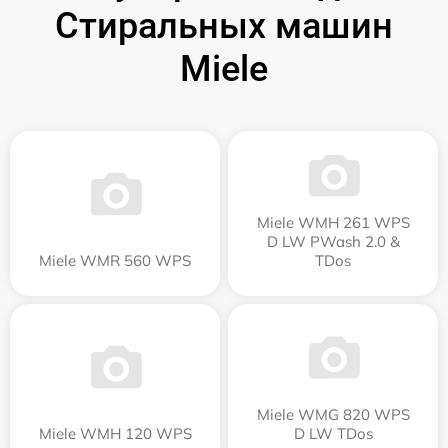
Стиральных машин
Miele
Miele WMH 261 WPS
D LW PWash 2.0 &
Miele WMR 560 WPS
TDos
Miele WMG 820 WPS
Miele WMH 120 WPS
D LW TDos