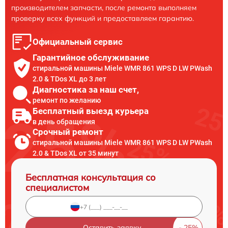
производителем запчасти, после ремонта выполняем
проверку всех функций и предоставляем гарантию.
Официальный сервис
Гарантийное обслуживание
стиральной машины Miele WMR 861 WPS D LW PWash
2.0 & TDos XL до 3 лет
Диагностика за наш счет,
ремонт по желанию
Бесплатный выезд курьера
в день обращения
Срочный ремонт
стиральной машины Miele WMR 861 WPS D LW PWash
2.0 & TDos XL от 35 минут
Бесплатная консультация со
специалистом
Оставить заявку