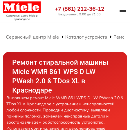
+7 (861) 212-36-12
Ежедневно с 9:00 до 21:00
Сервисный центр Miele
в
Краснодаре
Сервисный центр Miele
Каталог устройств
Ремонт
Ремонт стиральной машины
Miele WMR 861 WPS D LW
PWash 2.0 & TDos XL в
Краснодаре
Выполняем ремонт Miele WMR 861 WPS D LW PWash 2.0 &
TDos XL в Краснодаре с устранением неисправностей
любой сложности. Проводим диагностику, выявляем
причины поломки, заменяем неисправные детали и
восстанавливаем работоспособность устройства.
Используем оригинальные или рекомендованные