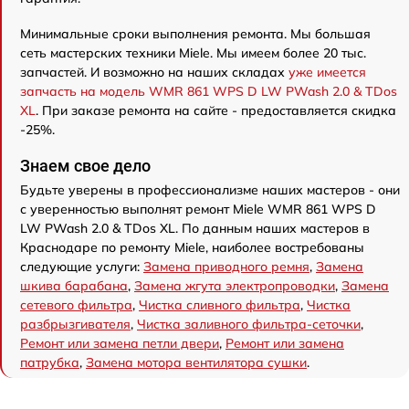
Минимальные сроки выполнения ремонта. Мы большая
сеть мастерских техники Miele. Мы имеем более 20 тыс.
запчастей. И возможно на наших складах
уже имеется
запчасть на модель WMR 861 WPS D LW PWash 2.0 & TDos
XL
. При заказе ремонта на сайте - предоставляется скидка
-25%.
Знаем свое дело
Будьте уверены в профессионализме наших мастеров - они
с уверенностью выполнят ремонт Miele WMR 861 WPS D
LW PWash 2.0 & TDos XL. По данным наших мастеров в
Краснодаре по ремонту Miele, наиболее востребованы
следующие услуги:
Замена приводного ремня
,
Замена
шкива барабана
,
Замена жгута электропроводки
,
Замена
сетевого фильтра
,
Чистка сливного фильтра
,
Чистка
разбрызгивателя
,
Чистка заливного фильтра-сеточки
,
Ремонт или замена петли двери
,
Ремонт или замена
патрубка
,
Замена мотора вентилятора сушки
.