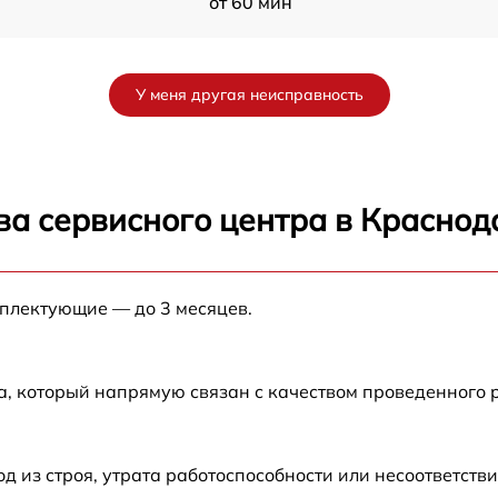
от 60 мин
от 60 мин
У меня другая неисправность
от 60 мин
от 60 мин
ва сервисного центра в Краснод
от 60 мин
мплектующие — до 3 месяцев.
от 60 мин
от 60 мин
а, который напрямую связан с качеством проведенного
S
от 60 мин
из строя, утрата работоспособности или несоответств