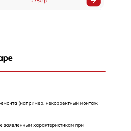
2750 р
850 р
2450 р
1800 р
аре
1100 р
1100 р
1800 р
 ремонта (например, некорректный монтаж
1000 р
ие заявленным характеристикам при