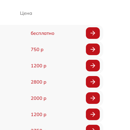
Цена
бесплатно
750 р
1200 р
2800 р
2000 р
1200 р