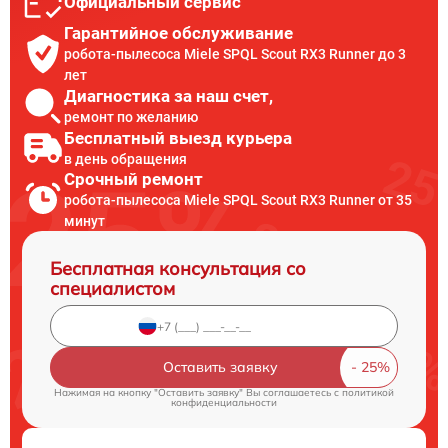
Официальный сервис
Гарантийное обслуживание
робота-пылесоса Miele SPQL Scout RX3 Runner до 3
лет
Диагностика за наш счет,
ремонт по желанию
Бесплатный выезд курьера
в день обращения
Срочный ремонт
робота-пылесоса Miele SPQL Scout RX3 Runner от 35
минут
Бесплатная консультация со
специалистом
Оставить заявку
Нажимая на кнопку "Оставить заявку" Вы соглашаетесь c
политикой
конфиденциальности