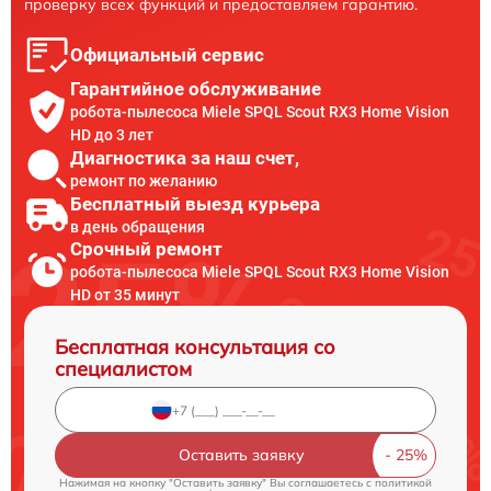
проверку всех функций и предоставляем гарантию.
Официальный сервис
Гарантийное обслуживание
робота-пылесоса Miele SPQL Scout RX3 Home Vision
HD до 3 лет
Диагностика за наш счет,
ремонт по желанию
Бесплатный выезд курьера
в день обращения
Срочный ремонт
робота-пылесоса Miele SPQL Scout RX3 Home Vision
HD от 35 минут
Бесплатная консультация со
специалистом
Оставить заявку
Нажимая на кнопку "Оставить заявку" Вы соглашаетесь c
политикой