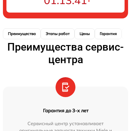
01:13:41
Преимущества
Этапы работ
Цены
Гарантия
М
Преимущества сервис-
центра
Гарантия до 3-х лет
Сервисный центр устанавливает
оригинальные запчасти техники Miele и