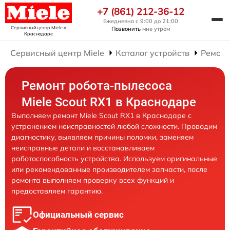
+7 (861) 212-36-12
Ежедневно с 9:00 до 21:00
Сервисный центр Miele
в
Позвонить
мне утром
Краснодаре
Сервисный центр Miele
Каталог устройств
Ремонт
Ремонт робота-пылесоса
Miele Scout RX1 в Краснодаре
Выполняем ремонт Miele Scout RX1 в Краснодаре с
устранением неисправностей любой сложности. Проводим
диагностику, выявляем причины поломки, заменяем
неисправные детали и восстанавливаем
работоспособность устройства. Используем оригинальные
или рекомендованные производителем запчасти, после
ремонта выполняем проверку всех функций и
предоставляем гарантию.
Официальный сервис