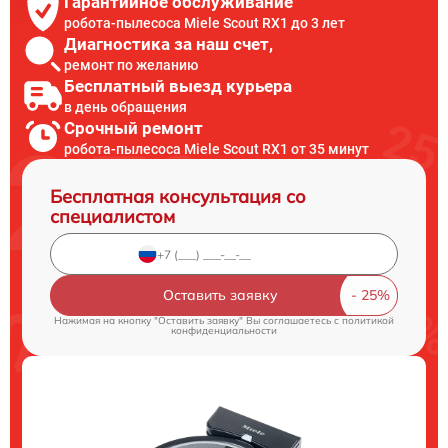
Гарантийное обслуживание
робота-пылесоса Miele Scout RX1 до 3 лет
Диагностика за наш счет,
ремонт по желанию
Бесплатный выезд курьера
в день обращения
Срочный ремонт
робота-пылесоса Miele Scout RX1 от 35 минут
Бесплатная консультация со
специалистом
Оставить заявку
Нажимая на кнопку "Оставить заявку" Вы соглашаетесь c
политикой
конфиденциальности