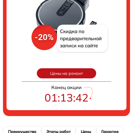
Скидка по
-20%
предварительной
записи на сайте
Цены на ремонт
Конец акции
01:13:41
Преимущества
Этапы работ
Цены
Гарантия
М