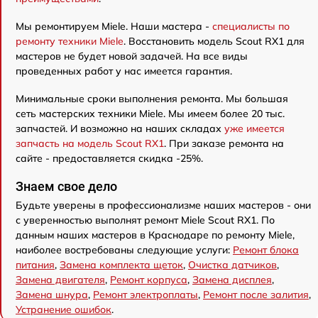
Мы ремонтируем Miele. Наши мастера -
специалисты по
ремонту техники Miele
. Восстановить модель Scout RX1 для
мастеров не будет новой задачей. На все виды
проведенных работ у нас имеется гарантия.
Минимальные сроки выполнения ремонта. Мы большая
сеть мастерских техники Miele. Мы имеем более 20 тыс.
запчастей. И возможно на наших складах
уже имеется
запчасть на модель Scout RX1
. При заказе ремонта на
сайте - предоставляется скидка -25%.
Знаем свое дело
Будьте уверены в профессионализме наших мастеров - они
с уверенностью выполнят ремонт Miele Scout RX1. По
данным наших мастеров в Краснодаре по ремонту Miele,
наиболее востребованы следующие услуги:
Ремонт блока
питания
,
Замена комплекта щеток
,
Очистка датчиков
,
Замена двигателя
,
Ремонт корпуса
,
Замена дисплея
,
Замена шнура
,
Ремонт электроплаты
,
Ремонт после залития
,
Устранение ошибок
.