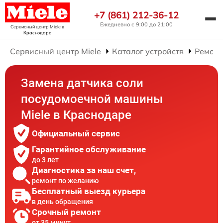
+7 (861) 212-36-12
Ежедневно с 9:00 до 21:00
Сервисный центр Miele
в
Краснодаре
Сервисный центр Miele
Каталог устройств
Ремонт
Замена датчика соли
посудомоечной машины
Miele в Краснодаре
Официальный сервис
Гарантийное обслуживание
до 3 лет
Диагностика за наш счет,
ремонт по желанию
Бесплатный выезд курьера
в день обращения
Срочный ремонт
от 35 минут