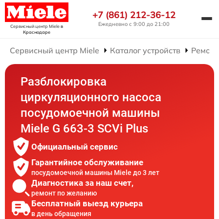
+7 (861) 212-36-12
Ежедневно с 9:00 до 21:00
Сервисный центр Miele
в
Краснодаре
Сервисный центр Miele
Каталог устройств
Ремонт
Разблокировка
циркуляционного насоса
посудомоечной машины
Miele G 663-3 SCVi Plus
Официальный сервис
Гарантийное обслуживание
посудомоечной машины Miele до 3 лет
Диагностика за наш счет,
ремонт по желанию
Бесплатный выезд курьера
в день обращения