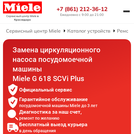
+7 (861) 212-36-12
Ежедневно с 9:00 до 21:00
Сервисный центр Miele
в
Краснодаре
Сервисный центр Miele
Каталог устройств
Ремонт
Замена циркуляционного
насоса посудомоечной
машины
Miele G 618 SCVi Plus
Официальный сервис
Гарантийное обслуживание
посудомоечной машины Miele до 3 лет
Диагностика за наш счет,
ремонт по желанию
Бесплатный выезд курьера
в день обращения