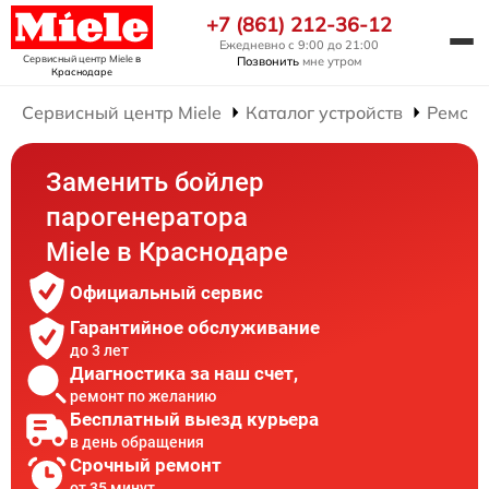
+7 (861) 212-36-12
Ежедневно с 9:00 до 21:00
Сервисный центр Miele
в
Позвонить
мне утром
Краснодаре
Сервисный центр Miele
Каталог устройств
Ремонт
Заменить бойлер
парогенератора
Miele в Краснодаре
Официальный сервис
Гарантийное обслуживание
до 3 лет
Диагностика за наш счет,
ремонт по желанию
Бесплатный выезд курьера
в день обращения
Срочный ремонт
от 35 минут