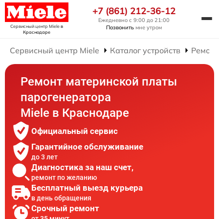
+7 (861) 212-36-12
Ежедневно с 9:00 до 21:00
Сервисный центр Miele
в
Позвонить
мне утром
Краснодаре
Сервисный центр Miele
Каталог устройств
Ремонт
Ремонт материнской платы
парогенератора
Miele в Краснодаре
Официальный сервис
Гарантийное обслуживание
до 3 лет
Диагностика за наш счет,
ремонт по желанию
Бесплатный выезд курьера
в день обращения
Срочный ремонт
от 35 минут