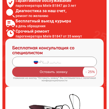
Гарантийное обслуживание
парогенератора Miele B1847 до 3 лет
Диагностика за наш счет,
ремонт по желанию
Бесплатный выезд курьера
в день обращения
Срочный ремонт
парогенератора Miele B1847 от 35 минут
Бесплатная консультация со
специалистом
Оставить заявку
Нажимая на кнопку "Оставить заявку" Вы соглашаетесь c
политикой
конфиденциальности