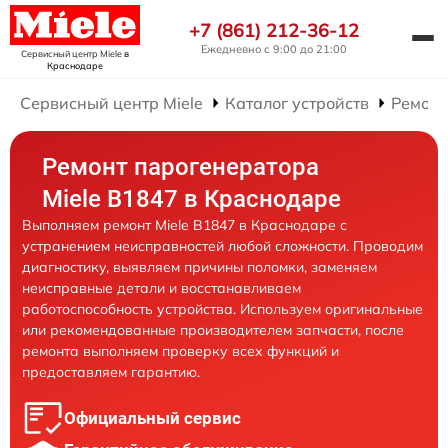
+7 (861) 212-36-12
Ежедневно с 9:00 до 21:00
Сервисный центр Miele
в
Краснодаре
Сервисный центр Miele
Каталог устройств
Ремонт
Ремонт парогенератора
Miele B1847 в Краснодаре
Выполняем ремонт Miele B1847 в Краснодаре с
устранением неисправностей любой сложности. Проводим
диагностику, выявляем причины поломки, заменяем
неисправные детали и восстанавливаем
работоспособность устройства. Используем оригинальные
или рекомендованные производителем запчасти, после
ремонта выполняем проверку всех функций и
предоставляем гарантию.
Официальный сервис