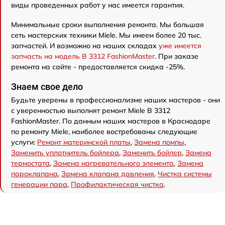
виды проведенных работ у нас имеется гарантия.
Минимальные сроки выполнения ремонта. Мы большая
сеть мастерских техники Miele. Мы имеем более 20 тыс.
запчастей. И возможно на наших складах
уже имеется
запчасть на модель B 3312 FashionMaster
. При заказе
ремонта на сайте - предоставляется скидка -25%.
Знаем свое дело
Будьте уверены в профессионализме наших мастеров - они
с уверенностью выполнят ремонт Miele B 3312
FashionMaster. По данным наших мастеров в Краснодаре
по ремонту Miele, наиболее востребованы следующие
услуги:
Ремонт материнской платы
,
Замена помпы
,
Заменить уплотнитель бойлера
,
Заменить бойлер
,
Замена
термостата
,
Замена нагревательного элемента
,
Замена
пароклапана
,
Замена клапана давления
,
Чистка системы
генерации пара
,
Профилактическая чистка
.