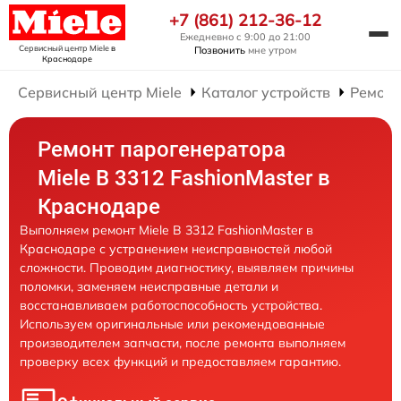
+7 (861) 212-36-12
Ежедневно с 9:00 до 21:00
Сервисный центр Miele
в
Позвонить
мне утром
Краснодаре
Сервисный центр Miele
Каталог устройств
Ремонт
Ремонт парогенератора
Miele B 3312 FashionMaster в
Краснодаре
Выполняем ремонт Miele B 3312 FashionMaster в
Краснодаре с устранением неисправностей любой
сложности. Проводим диагностику, выявляем причины
поломки, заменяем неисправные детали и
восстанавливаем работоспособность устройства.
Используем оригинальные или рекомендованные
производителем запчасти, после ремонта выполняем
проверку всех функций и предоставляем гарантию.