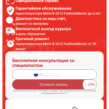
Официальный сервис
Гарантийное обслуживание
парогенератора Miele B 3312 FashionMaster до 3 лет
Диагностика за наш счет,
ремонт по желанию
Бесплатный выезд курьера
в день обращения
Срочный ремонт
парогенератора Miele B 3312 FashionMaster от 35
минут
Бесплатная консультация со
специалистом
Оставить заявку
Нажимая на кнопку "Оставить заявку" Вы соглашаетесь c
политикой
конфиденциальности