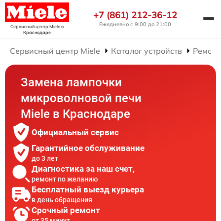
+7 (861) 212-36-12
Ежедневно с 9:00 до 21:00
Сервисный центр Miele
в
Краснодаре
Сервисный центр Miele
Каталог устройств
Ремонт
Замена лампочки
микроволновой печи
Miele в Краснодаре
Официальный сервис
Гарантийное обслуживание
до 3 лет
Диагностика за наш счет,
ремонт по желанию
Бесплатный выезд курьера
в день обращения
Срочный ремонт
от 35 минут