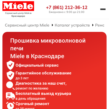
+7 (861) 212-36-12
Ежедневно с 9:00 до 21:00
Сервисный центр Miele
в
Краснодаре
Сервисный центр Miele
Каталог устройств
Ремонт
Прошивка микроволновой
печи
Miele в Краснодаре
Официальный сервис
Гарантийное обслуживание
до 3 лет
Диагностика за наш счет,
ремонт по желанию
Бесплатный выезд курьера
в день обращения
Срочный ремонт
от 35 минут