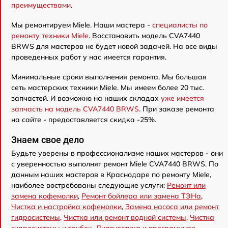
преимуществами
.
Мы ремонтируем Miele. Наши мастера -
специалисты по
ремонту техники Miele
. Восстановить модель CVA7440
BRWS для мастеров не будет новой задачей. На все виды
проведенных работ у нас имеется гарантия.
Минимальные сроки выполнения ремонта. Мы большая
сеть мастерских техники Miele. Мы имеем более 20 тыс.
запчастей. И возможно на наших складах
уже имеется
запчасть на модель CVA7440 BRWS
. При заказе ремонта
на сайте - предоставляется скидка -25%.
Знаем свое дело
Будьте уверены в профессионализме наших мастеров - они
с уверенностью выполнят ремонт Miele CVA7440 BRWS. По
данным наших мастеров в Краснодаре по ремонту Miele,
наиболее востребованы следующие услуги:
Ремонт или
замена кофемолки
,
Ремонт бойлера или замена ТЭНа
,
Чистка и настройка кофемолки
,
Замена насоса или ремонт
гидросистемы
,
Чистка или ремонт водной системы
,
Чистка
гидросистемы и трубок
,
Диагностика и программная