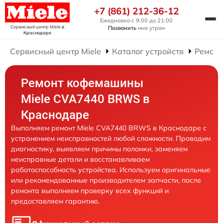
+7 (861) 212-36-12
Ежедневно с 9:00 до 21:00
Сервисный центр Miele
в
Позвонить
мне утром
Краснодаре
Сервисный центр Miele
Каталог устройств
Ремон
Ремонт кофемашины
Miele CVA7440 BRWS в
Краснодаре
Выполняем ремонт Miele CVA7440 BRWS в Краснодаре с
устранением неисправностей любой сложности. Проводим
диагностику, выявляем причины поломки, заменяем
неисправные детали и восстанавливаем
работоспособность устройства. Используем оригинальные
или рекомендованные производителем запчасти, после
ремонта выполняем проверку всех функций и
предоставляем гарантию.