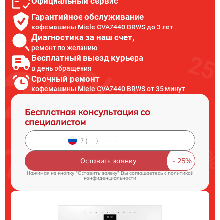
Официальный сервис
Гарантийное обслуживание
кофемашины Miele CVA7440 BRWS до 3 лет
Диагностика за наш счет,
ремонт по желанию
Бесплатный выезд курьера
в день обращения
Срочный ремонт
кофемашины Miele CVA7440 BRWS от 35 минут
Бесплатная консультация со
специалистом
Оставить заявку
Нажимая на кнопку "Оставить заявку" Вы соглашаетесь c
политикой
конфиденциальности