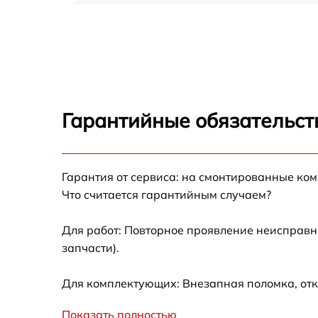
Диагностика и программная настройка Mie
CM7350 BRWS
Настройка или замена термостата Miele
CM7350 BRWS
Ремонт или замена капучинатора Miele
CM7350 BRWS
Гарантийные обязательст
Ремонт пароблока или декальцинация Miel
CM7350 BRWS
Полный ремонт заварочного блока Miele
Гарантия от сервиса: на смонтированные ко
CM7350 BRWS
Что считается гарантийным случаем?
Замена уплотнительных элементов Miele
CM7350 BRWS
Для работ: Повторное проявление неисправн
запчасти).
Диагностика и ремонт платы управления
Miele CM7350 BRWS
Для комплектующих: Внезапная поломка, отк
Показать полностью