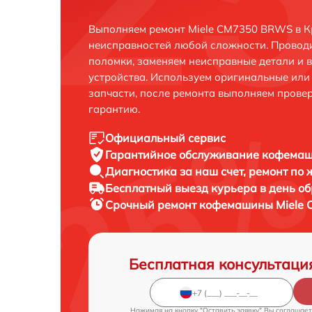
Выполняем ремонт Miele CM7350 BRWS в К
неисправностей любой сложности. Проводи
поломки, заменяем неисправные детали и 
устройства. Используем оригинальные ил
запчасти, после ремонта выполняем прове
гарантию.
Официальный сервис
Гарантийное обслуживание
кофемаш
Диагностика за наш счет,
ремонт по
Бесплатный выезд курьера
в день о
Срочный ремонт
кофемашины Miele 
Бесплатная консультаци
Нажимая на кнопку "Оставить заявку" Вы соглашает