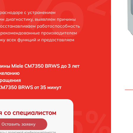
раснодаре с устранением
м диагностику, выявляем причины
восстанавливаем работоспособность
и рекомендованные производителем
рку всех функций и предоставляем
ины Miele CM7350 BRWS до 3 лет
 желанию
бращения
CM7350 BRWS от 35 минут
я со специалистом
Оставить заявку
есь c
политикой конфиденциальности