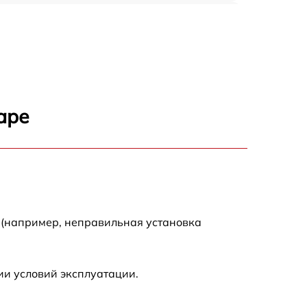
1600 р
1800 р
3000 р
аре
3000 р
2800 р
2400 р
 (например, неправильная установка
2000 р
ии условий эксплуатации.