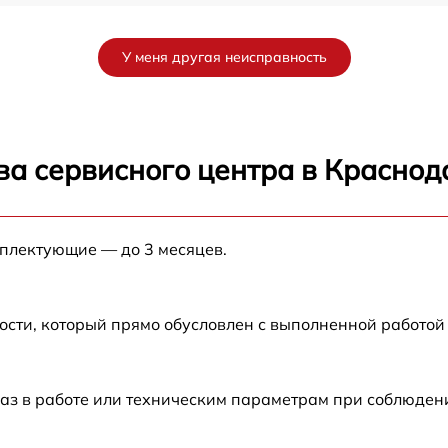
le
от 30 мин
У меня другая неисправность
от 40 мин
от 45 мин
ва сервисного центра в Краснод
e
от 50 мин
мплектующие — до 3 месяцев.
от 60 мин
от 45 мин
ости, который прямо обусловлен с выполненной работой
от 35 мин
аз в работе или техническим параметрам при соблюден