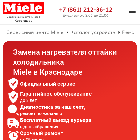
+7 (861) 212-36-12
Ежедневно с 9:00 до 21:00
Сервисный центр Miele
в
Краснодаре
Сервисный центр Miele
Каталог устройств
Ремонт
Замена нагревателя оттайки
холодильника
Miele в Краснодаре
Официальный сервис
Гарантийное обслуживание
до 3 лет
Диагностика за наш счет,
ремонт по желанию
Бесплатный выезд курьера
в день обращения
Срочный ремонт
от 35 минут