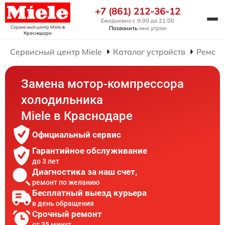
+7 (861) 212-36-12
Ежедневно с 9:00 до 21:00
Сервисный центр Miele
в
Позвонить
мне утром
Краснодаре
Сервисный центр Miele
Каталог устройств
Ремонт
Замена мотор-компрессора
холодильника
Miele в Краснодаре
Официальный сервис
Гарантийное обслуживание
до 3 лет
Диагностика за наш счет,
ремонт по желанию
Бесплатный выезд курьера
в день обращения
Срочный ремонт
от 35 минут