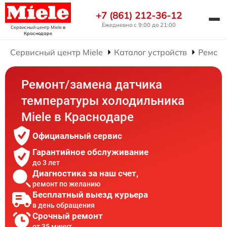
+7 (861) 212-36-12
Ежедневно с 9:00 до 21:00
Сервисный центр Miele
в
Краснодаре
Сервисный центр Miele
Каталог устройств
Ремонт
Ремонт/замена датчика
температуры холодильника
Miele в Краснодаре
Официальный сервис
Гарантийное обслуживание
до 3 лет
Диагностика за наш счет,
ремонт по желанию
Бесплатный выезд курьера
в день обращения
Срочный ремонт
от 35 минут