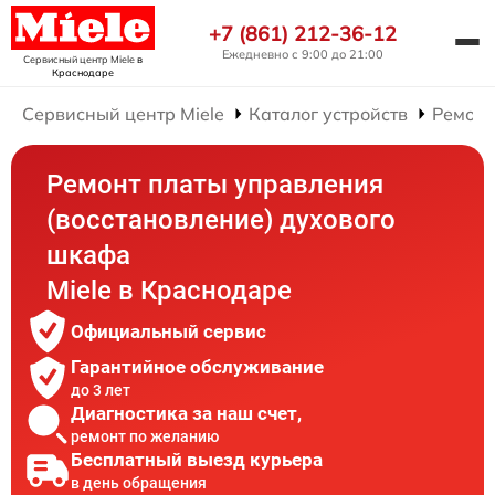
+7 (861) 212-36-12
Ежедневно с 9:00 до 21:00
Сервисный центр Miele
в
Краснодаре
Сервисный центр Miele
Каталог устройств
Ремонт
Ремонт платы управления
(восстановление) духового
шкафа
Miele в Краснодаре
Официальный сервис
Гарантийное обслуживание
до 3 лет
Диагностика за наш счет,
ремонт по желанию
Бесплатный выезд курьера
в день обращения