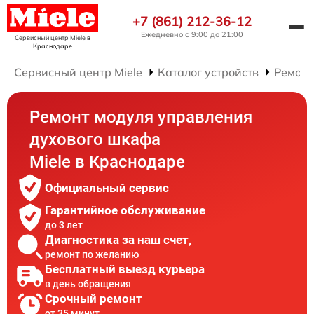
+7 (861) 212-36-12
Ежедневно с 9:00 до 21:00
Сервисный центр Miele
в
Краснодаре
Сервисный центр Miele
Каталог устройств
Ремонт
Ремонт модуля управления
духового шкафа
Miele в Краснодаре
Официальный сервис
Гарантийное обслуживание
до 3 лет
Диагностика за наш счет,
ремонт по желанию
Бесплатный выезд курьера
в день обращения
Срочный ремонт
от 35 минут