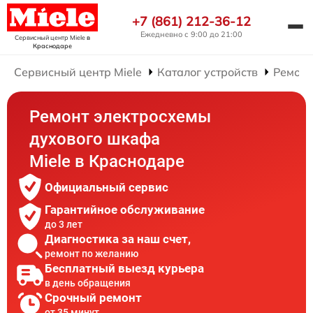
+7 (861) 212-36-12
Ежедневно с 9:00 до 21:00
Сервисный центр Miele
в
Краснодаре
Сервисный центр Miele
Каталог устройств
Ремонт
Ремонт электросхемы
духового шкафа
Miele в Краснодаре
Официальный сервис
Гарантийное обслуживание
до 3 лет
Диагностика за наш счет,
ремонт по желанию
Бесплатный выезд курьера
в день обращения
Срочный ремонт
от 35 минут