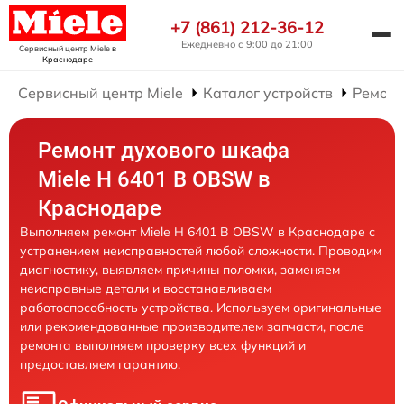
+7 (861) 212-36-12
Ежедневно с 9:00 до 21:00
Сервисный центр Miele
в
Краснодаре
Сервисный центр Miele
Каталог устройств
Ремонт
Ремонт духового шкафа
Miele H 6401 B OBSW в
Краснодаре
Выполняем ремонт Miele H 6401 B OBSW в Краснодаре с
устранением неисправностей любой сложности. Проводим
диагностику, выявляем причины поломки, заменяем
неисправные детали и восстанавливаем
работоспособность устройства. Используем оригинальные
или рекомендованные производителем запчасти, после
ремонта выполняем проверку всех функций и
предоставляем гарантию.