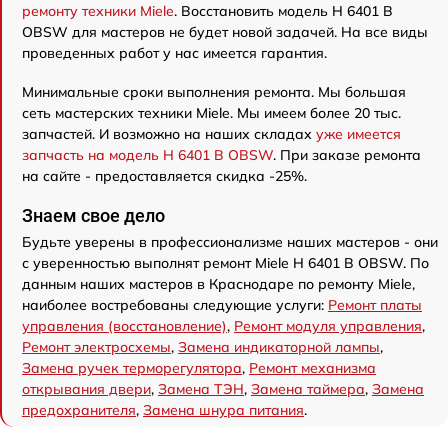
ремонту техники Miele
. Восстановить модель H 6401 B
OBSW для мастеров не будет новой задачей. На все виды
проведенных работ у нас имеется гарантия.
Минимальные сроки выполнения ремонта. Мы большая
сеть мастерских техники Miele. Мы имеем более 20 тыс.
запчастей. И возможно на наших складах
уже имеется
запчасть на модель H 6401 B OBSW
. При заказе ремонта
на сайте - предоставляется скидка -25%.
Знаем свое дело
Будьте уверены в профессионализме наших мастеров - они
с уверенностью выполнят ремонт Miele H 6401 B OBSW. По
данным наших мастеров в Краснодаре по ремонту Miele,
наиболее востребованы следующие услуги:
Ремонт платы
управления (восстановление)
,
Ремонт модуля управления
,
Ремонт электросхемы
,
Замена индикаторной лампы
,
Замена ручек терморегулятора
,
Ремонт механизма
открывания двери
,
Замена ТЭН
,
Замена таймера
,
Замена
предохранителя
,
Замена шнура питания
.