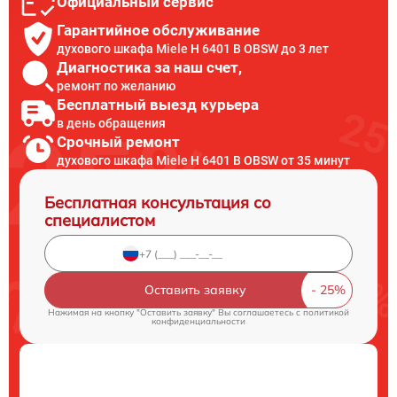
Официальный сервис
Гарантийное обслуживание
духового шкафа Miele H 6401 B OBSW до 3 лет
Диагностика за наш счет,
ремонт по желанию
Бесплатный выезд курьера
в день обращения
Срочный ремонт
духового шкафа Miele H 6401 B OBSW от 35 минут
Бесплатная консультация со
специалистом
Оставить заявку
Нажимая на кнопку "Оставить заявку" Вы соглашаетесь c
политикой
конфиденциальности