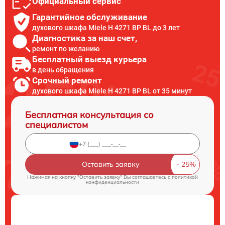
Официальный сервис
Гарантийное обслуживание
духового шкафа Miele H 4271 BP BL до 3 лет
Диагностика за наш счет,
ремонт по желанию
Бесплатный выезд курьера
в день обращения
Срочный ремонт
духового шкафа Miele H 4271 BP BL от 35 минут
Бесплатная консультация со
специалистом
Оставить заявку
Нажимая на кнопку "Оставить заявку" Вы соглашаетесь c
политикой
конфиденциальности