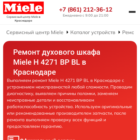
+7 (861) 212-36-12
Ежедневно с 9:00 до 21:00
Сервисный центр Miele
в
Краснодаре
Сервисный центр Miele
Каталог устройств
Ремонт
Ремонт духового шкафа
Miele H 4271 BP BL в
Краснодаре
Выполняем ремонт Miele H 4271 BP BL в Краснодаре с
устранением неисправностей любой сложности. Проводим
диагностику, выявляем причины поломки, заменяем
неисправные детали и восстанавливаем
работоспособность устройства. Используем оригинальные
или рекомендованные производителем запчасти, после
ремонта выполняем проверку всех функций и
предоставляем гарантию.