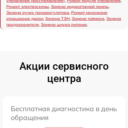
управления (восстановление)
,
Ремонт модуля управления
,
Ремонт электросхемы
,
Замена индикаторной лампы
,
Замена ручек терморегулятора
,
Ремонт механизма
открывания двери
,
Замена ТЭН
,
Замена таймера
,
Замена
предохранителя
,
Замена шнура питания
.
Акции сервисного
центра
Бесплатная диагностика в день
обращения