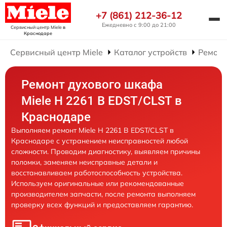
+7 (861) 212-36-12
Ежедневно с 9:00 до 21:00
Сервисный центр Miele
в
Краснодаре
Сервисный центр Miele
Каталог устройств
Ремонт
Ремонт духового шкафа
Miele H 2261 B EDST/CLST в
Краснодаре
Выполняем ремонт Miele H 2261 B EDST/CLST в
Краснодаре с устранением неисправностей любой
сложности. Проводим диагностику, выявляем причины
поломки, заменяем неисправные детали и
восстанавливаем работоспособность устройства.
Используем оригинальные или рекомендованные
производителем запчасти, после ремонта выполняем
проверку всех функций и предоставляем гарантию.