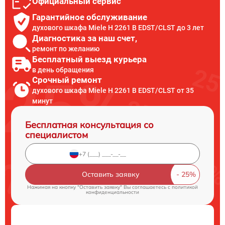
Официальный сервис
Гарантийное обслуживание
духового шкафа Miele H 2261 B EDST/CLST до 3 лет
Диагностика за наш счет,
ремонт по желанию
Бесплатный выезд курьера
в день обращения
Срочный ремонт
духового шкафа Miele H 2261 B EDST/CLST от 35
минут
Бесплатная консультация со
специалистом
Оставить заявку
Нажимая на кнопку "Оставить заявку" Вы соглашаетесь c
политикой
конфиденциальности