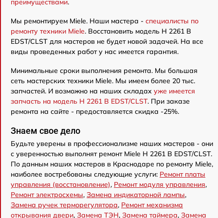
преимуществами
.
Мы ремонтируем Miele. Наши мастера -
специалисты по
ремонту техники Miele
. Восстановить модель H 2261 B
EDST/CLST для мастеров не будет новой задачей. На все
виды проведенных работ у нас имеется гарантия.
Минимальные сроки выполнения ремонта. Мы большая
сеть мастерских техники Miele. Мы имеем более 20 тыс.
запчастей. И возможно на наших складах
уже имеется
запчасть на модель H 2261 B EDST/CLST
. При заказе
ремонта на сайте - предоставляется скидка -25%.
Знаем свое дело
Будьте уверены в профессионализме наших мастеров - они
с уверенностью выполнят ремонт Miele H 2261 B EDST/CLST.
По данным наших мастеров в Краснодаре по ремонту Miele,
наиболее востребованы следующие услуги:
Ремонт платы
управления (восстановление)
,
Ремонт модуля управления
,
Ремонт электросхемы
,
Замена индикаторной лампы
,
Замена ручек терморегулятора
,
Ремонт механизма
открывания двери
,
Замена ТЭН
,
Замена таймера
,
Замена